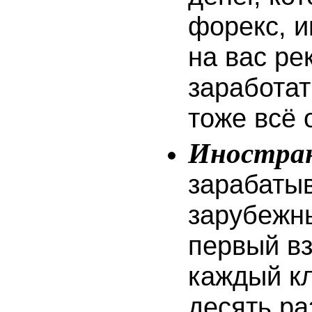
форекс, и
на вас ре
заработат
тоже всё 
Иностран
зарабатыв
зарубежн
первый вз
каждый кл
десять ра