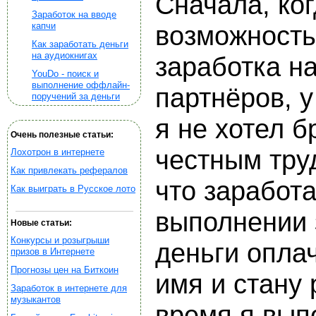
Сначала, ког
Заработок на вводе
капчи
возможность
Как заработать деньги
на аудиокнигах
заработка н
YouDo - поиск и
выполнение оффлайн-
партнёров, у
поручений за деньги
я не хотел б
Очень полезные статьи:
честным труд
Лохотрон в интернете
Как привлекать рефералов
что заработ
Как выиграть в Русское лото
выполнении 
Новые статьи:
Конкурсы и розыгрыши
деньги опла
призов в Интернете
Прогнозы цен на Биткоин
имя и стану 
Заработок в интернете для
музыкантов
время я вып