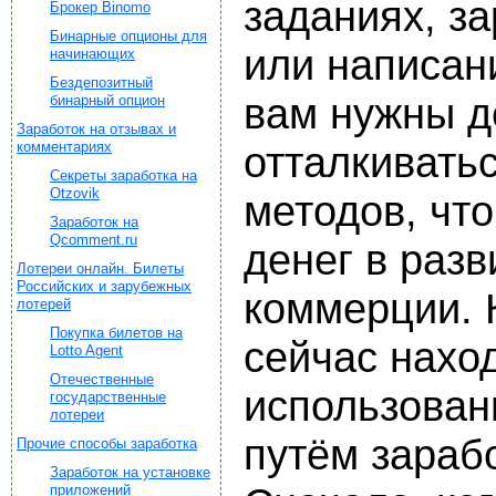
заданиях, з
Брокер Binomo
Бинарные опционы для
или написан
начинающих
Бездепозитный
вам нужны д
бинарный опцион
Заработок на отзывах и
комментариях
отталкивать
Секреты заработка на
Otzovik
методов, чт
Заработок на
Qcomment.ru
денег в разв
Лотереи онлайн. Билеты
Российских и зарубежных
коммерции. К
лотерей
Покупка билетов на
сейчас наход
Lotto Agent
Отечественные
использован
государственные
лотереи
путём зараб
Прочие способы заработка
Заработок на установке
приложений