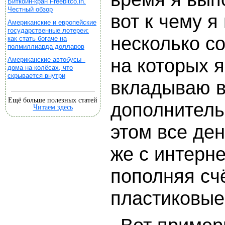
Биткойн-кран Freebitco.in.
Честный обзор
вот к чему я
Американские и европейские
государственные лотереи:
несколько с
как стать богаче на
полмиллиарда долларов
на которых 
Американские автобусы -
дома на колёсах, что
скрывается внутри
вкладываю в
Ещё больше полезных статей
дополнитель
Читаем здесь
этом все ден
же с интерне
пополняя сч
пластиковые