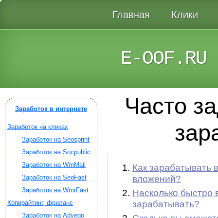
Главная
Клики
E-OOF.RU
Часто з
Заработок в интернете
зар
Заработок на кликах
Заработок на Seosprint
Заработок на Socpublic
Заработок на WmMail
Как зарабатывать в
Заработок на SeoFast
вложений?
Заработок на WmrFast
Насколько быстро 
Копирайтинг, фриланс
зарабатывать?
Заработок на Advego