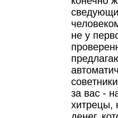
конечно ж
сведующи
человеком
не у перв
проверенн
предлага
автоматич
советники
за вас - 
хитрецы, 
денег, ко