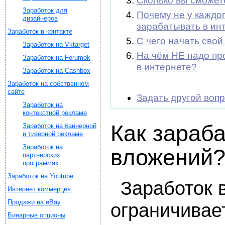
Сколько вы сможет
Заработок для
Почему не у каждо
дизайнеров
зарабатывать в ин
Заработок в контакте
С чего начать свой
Заработок на Vktarget
На чём НЕ надо пр
Заработок на Forumok
в интернете?
Заработок на Cashbox
Заработок на собственном
сайте
Задать другой воп
Заработок на
контекстной рекламе
Как зараба
Заработок на баннерной
и тизерной рекламе
Заработок на
вложений
партнёрских
программах
Заработок на Youtube
Заработок 
Интернет коммерция
Продажи на eBay
ограничивае
Бинарные опционы