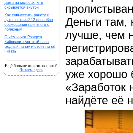
дома на колёсах, что
пролистыван
скрывается внутри
Как совместить работу и
Деньги там, 
путешествия? 12 способов
совмещения приятного с
полезным
лучше, чем н
О чём книга Роберта
Кийосаки «Богатый папа,
регистриров
Бедный папа» и стоит ли её
читать
зарабатыват
Ещё больше полезных статей
Читаем здесь
уже хорошо 
«Заработок н
найдёте её н