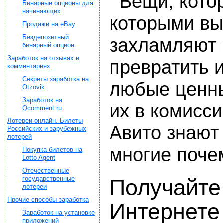
Вещи, кото
Бинарные опционы для
начинающих
которыми вы
Продажи на eBay
Бездепозитный
захламляют 
бинарный опцион
Заработок на отзывах и
превратить и
комментариях
Секреты заработка на
любые ценны
Otzovik
Заработок на
их в комисс
Qcomment.ru
Лотереи онлайн. Билеты
Авито знают
Российских и зарубежных
лотерей
многие поче
Покупка билетов на
Lotto Agent
Отечественные
государственные
Получайте 
лотереи
Прочие способы заработка
Интернете
Заработок на установке
приложений