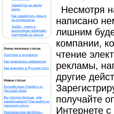
Заработок на вводе
Несмотря на
капчи
Как заработать деньги
написано нем
на аудиокнигах
YouDo - поиск и
лишним буде
выполнение оффлайн-
поручений за деньги
компании, ко
Очень полезные статьи:
чтение элек
Лохотрон в интернете
Как привлекать рефералов
рекламы, на
Как выиграть в Русское лото
другие дейс
Новые статьи:
Зарегистриру
Биткойн-кран Freebitco.in.
Честный обзор
получайте о
Вы тратите больше, чем
зарабатываете? Как выйти из
порочного круга
Интернете с 
Американские автобусы -