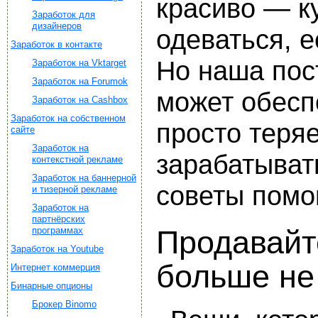
красиво — к
Заработок для
дизайнеров
одеваться, е
Заработок в контакте
Но наша пос
Заработок на Vktarget
Заработок на Forumok
может обесп
Заработок на Cashbox
Заработок на собственном
просто теряе
сайте
Заработок на
зарабатыват
контекстной рекламе
Заработок на баннерной
советы помог
и тизерной рекламе
Заработок на
партнёрских
программах
Продавайт
Заработок на Youtube
больше не
Интернет коммерция
Бинарные опционы
Брокер Binomo