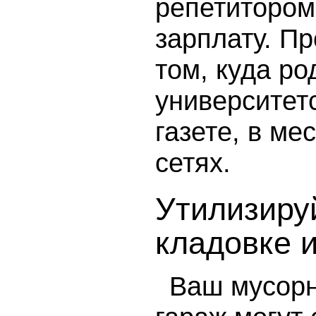
репетитором
зарплату. П
том, куда ро
университетс
газете, в ме
сетях.
Утилизиру
кладовке 
Ваш мусорн