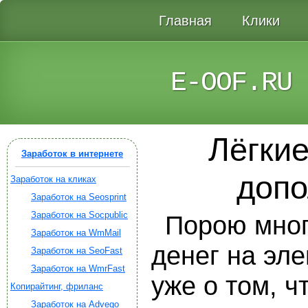
Главная
Клики
E-OOF.RU
Лёгкие
Заработок в интернете
допо
Заработок на кликах
Заработок на Seosprint
Заработок на Socpublic
Порою многи
Заработок на WmMail
денег на эл
Заработок на SeoFast
Заработок на WmrFast
уже о том, ч
Копирайтинг, фриланс
Заработок на Advego