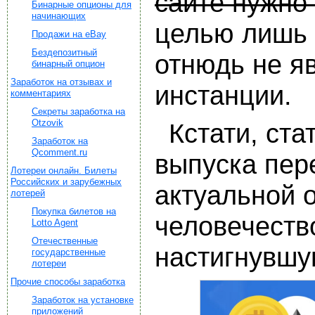
сайте нужно 
Бинарные опционы для
начинающих
целью лишь 
Продажи на eBay
Бездепозитный
отнюдь не я
бинарный опцион
Заработок на отзывах и
инстанции.
комментариях
Секреты заработка на
Otzovik
Кстати, ста
Заработок на
Qcomment.ru
выпуска пере
Лотереи онлайн. Билеты
Российских и зарубежных
актуальной о
лотерей
Покупка билетов на
человечеств
Lotto Agent
Отечественные
настигнувшу
государственные
лотереи
Прочие способы заработка
Заработок на установке
приложений