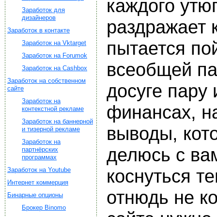
каждого утю
Заработок для
дизайнеров
раздражает 
Заработок в контакте
пытается по
Заработок на Vktarget
Заработок на Forumok
всеобщей па
Заработок на Cashbox
Заработок на собственном
досуге пару
сайте
Заработок на
финансах, н
контекстной рекламе
Заработок на баннерной
выводы, кот
и тизерной рекламе
Заработок на
делюсь с ва
партнёрских
программах
Заработок на Youtube
коснуться т
Интернет коммерция
отнюдь не к
Бинарные опционы
Брокер Binomo