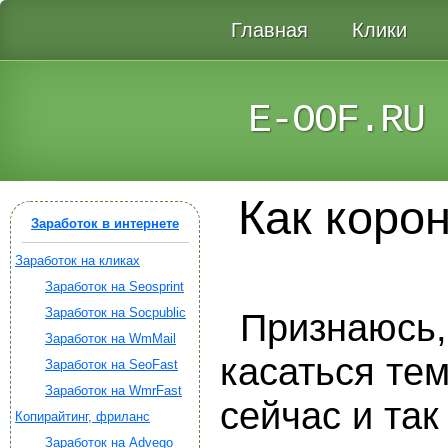
Главная
Клики
E-OOF.RU
Как коро
Заработок в интернете
Заработок на кликах
Заработок на Seosprint
Заработок на Socpublic
Признаюсь,
Заработок на WmMail
касаться тем
Заработок на SeoFast
Заработок на WmrFast
сейчас и та
Копирайтинг, фриланс
Заработок на Advego