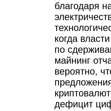
благодаря н
электричест
технологиче
когда власт
по сдержива
майнинг отч
вероятно, чт
предложения
криптовалюты
дефицит циф