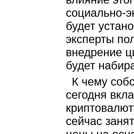
социально-э
будет устано
эксперты по
внедрение ц
будет набир
К чему собс
сегодня вкл
криптовалюту
сейчас заня