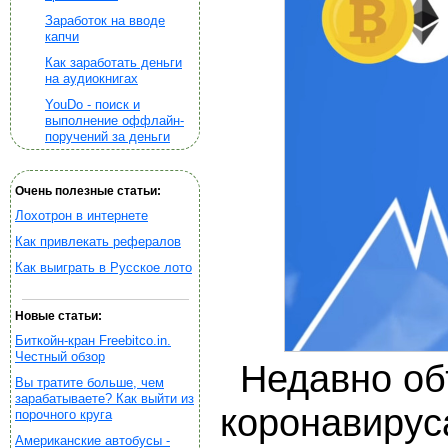
Заработок на вводе
капчи
Как заработать деньги
на аудиокнигах
YouDo - поиск и
выполнение оффлайн-
поручений за деньги
Очень полезные статьи:
Лохотрон в интернете
Как привлекать рефералов
Как выиграть в Русское лото
Новые статьи:
Биткойн-кран Freebitco.in.
Честный обзор
Недавно об
Вы тратите больше, чем
зарабатываете? Как выйти из
коронавирус
порочного круга
Американские автобусы -