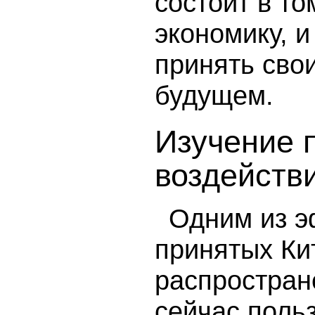
состоит в т
экономику, и
принять сво
будущем.
Изучение 
воздейств
Одним из э
принятых Ки
распростран
сейчас поль