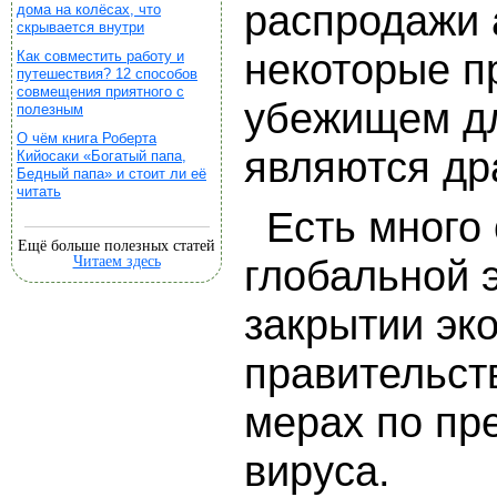
распродажи 
дома на колёсах, что
скрывается внутри
некоторые пр
Как совместить работу и
путешествия? 12 способов
совмещения приятного с
убежищем дл
полезным
О чём книга Роберта
являются др
Кийосаки «Богатый папа,
Бедный папа» и стоит ли её
читать
Есть много
Ещё больше полезных статей
Читаем здесь
глобальной 
закрытии эк
правительст
мерах по пр
вируса.