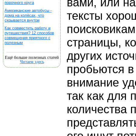
вами, или н
порочного круга
Американские автобусы -
тексты хоро
дома на колёсах, что
скрывается внутри
поисковикам
Как совместить работу и
путешествия? 12 способов
совмещения приятного с
страницы, к
полезным
других источ
Ещё больше полезных статей
Читаем здесь
пробьются в
внимание уд
так как для
количества 
представлят