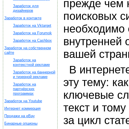
прежде чем 
Заработок для
дизайнеров
поисковых с
Заработок в контакте
необходимо 
Заработок на Vktarget
Заработок на Forumok
внутренней 
Заработок на Cashbox
Заработок на собственном
вашей стран
сайте
Заработок на
контекстной рекламе
В интернете
Заработок на баннерной
и тизерной рекламе
эту тему: к
Заработок на
партнёрских
ключевые сл
программах
Заработок на Youtube
текст и тому
Интернет коммерция
Продажи на eBay
за цикл ста
Бинарные опционы