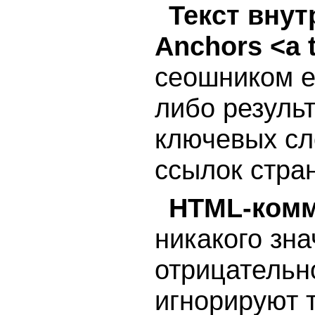
Текст внут
Anchors <a ti
сеошником е
либо резуль
ключевых сл
ссылок стра
HTML-комме
никакого зна
отрицательн
игнорируют 