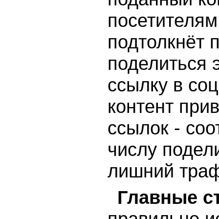
посетителям
подтолкнёт п
поделиться 
ссылку в со
контент при
ссылок - со
числу подел
лишний траф
Главные с