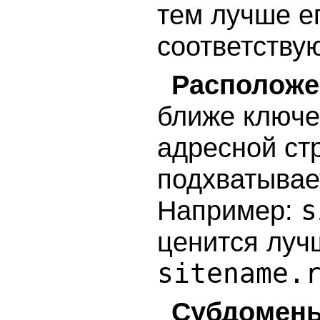
тем лучше е
соответству
Расположе
ближе ключе
адресной ст
подхватывае
s
Например:
ценится луч
sitename.
Субдомены