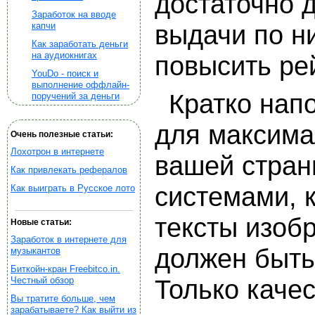
достаточно д
Заработок на вводе
капчи
выдачи по н
Как заработать деньги
на аудиокнигах
повысить ре
YouDo - поиск и
выполнение оффлайн-
Кратко нап
поручений за деньги
для максима
Очень полезные статьи:
Лохотрон в интернете
вашей стран
Как привлекать рефералов
системами, 
Как выиграть в Русское лото
тексты изоб
Новые статьи:
Заработок в интернете для
должен быть
музыкантов
Биткойн-кран Freebitco.in.
Честный обзор
Только каче
Вы тратите больше, чем
зарабатываете? Как выйти из