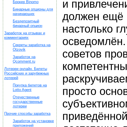
и привлечени
Брокер Binomo
Бинарные опционы для
должен ещё 
начинающих
Бездепозитный
настолько гл
бинарный опцион
Заработок на отзывах и
комментариях
осведомлён.
Секреты заработка на
Otzovik
советов про
Заработок на
Qcomment.ru
компетентны
Лотереи онлайн. Билеты
Российских и зарубежных
раскручивае
лотерей
Покупка билетов на
просто осно
Lotto Agent
Отечественные
субъективно
государственные
лотереи
приведённо
Прочие способы заработка
Заработок на установке
приложений