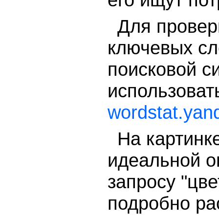
его ищут пот
Для провер
ключевых сл
поисковой с
использовать
wordstat.yan
На картинк
идеальной о
запросу "цв
подробно ра