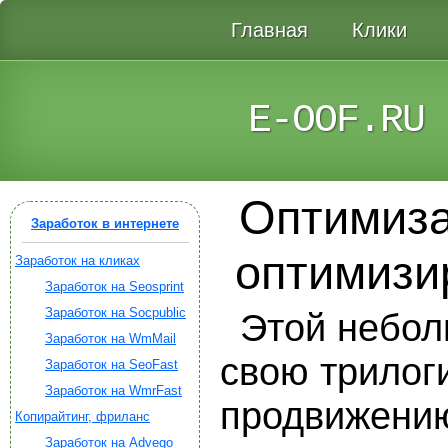
Главная
Клики
E-OOF.RU
Оптимиза
Заработок в интернете
оптимизи
Заработок на кликах
Заработок на Seosprint
Заработок на Socpublic
Этой небол
Заработок на WmMail
свою трилог
Заработок на SeoFast
Заработок на WmrFast
продвижению 
Копирайтинг, фриланс
Заработок на Advego