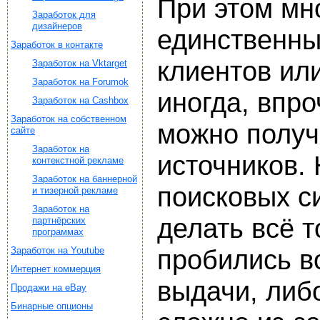
При этом мн
Заработок для
дизайнеров
единственны
Заработок в контакте
клиентов ил
Заработок на Vktarget
Заработок на Forumok
иногда, впро
Заработок на Cashbox
Заработок на собственном
можно получи
сайте
Заработок на
источников. 
контекстной рекламе
Заработок на баннерной
поисковых си
и тизерной рекламе
Заработок на
делать всё т
партнёрских
программах
Заработок на Youtube
пробились в
Интернет коммерция
выдачи, либ
Продажи на eBay
Бинарные опционы