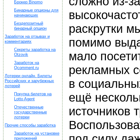
сложно из-з
Брокер Binomo
Бинарные опционы для
высокочасто
начинающих
Бездепозитный
раскрутки м
бинарный опцион
Заработок на отзывах и
помимо выда
комментариях
Секреты заработка на
мало посети
Otzovik
Заработок на
рекламных с
Qcomment.ru
Лотереи онлайн. Билеты
в социальны
Российских и зарубежных
лотерей
ещё несколь
Покупка билетов на
Lotto Agent
Отечественные
источников 
государственные
лотереи
Воспользова
Прочие способы заработка
Заработок на установке
под силу да
приложений