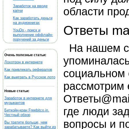
Заработок на вводе
области про
капчи
Как заработать деньги
на аудиокнигах
Ответы mai
YouDo - поиск и
выполнение оффлайн-
поручений за деньги
На нашем с
Очень полезные статьи:
упоминалась
Лохотрон в интернете
Как привлекать рефералов
социальном 
Как выиграть в Русское лото
рассмотрим 
Новые статьи:
Ответы@mail
Заработок в интернете для
музыкантов
где люди за
Биткойн-кран Freebitco.in.
Честный обзор
вопросы и п
Вы тратите больше, чем
зарабатываете? Как выйти из