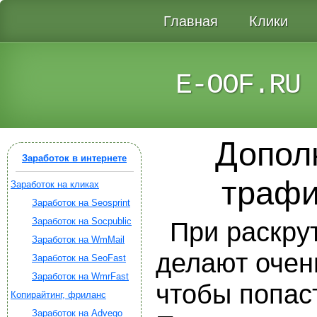
Главная
Клики
E-OOF.RU
Допол
Заработок в интернете
трафи
Заработок на кликах
Заработок на Seosprint
Заработок на Socpublic
При раскру
Заработок на WmMail
делают очен
Заработок на SeoFast
Заработок на WmrFast
чтобы попас
Копирайтинг, фриланс
Заработок на Advego