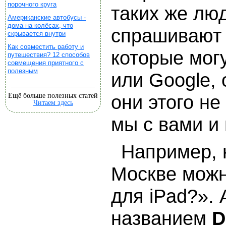
порочного круга
таких же лю
Американские автобусы -
дома на колёсах, что
спрашивают 
скрывается внутри
Как совместить работу и
которые могу
путешествия? 12 способов
совмещения приятного с
полезным
или Google,
Ещё больше полезных статей
они этого не
Читаем здесь
мы с вами и
Например, 
Москве можн
для iPad?». 
названием
D