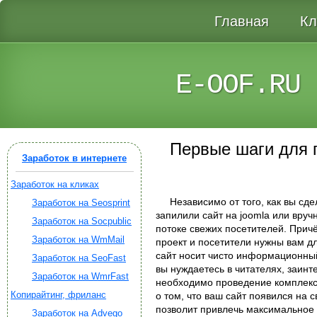
Главная
Кл
E-OOF.RU
Первые шаги для п
Заработок в интернете
Заработок на кликах
Независимо от того, как вы сд
Заработок на Seosprint
запилили сайт на joomla или вруч
Заработок на Socpublic
потоке свежих посетителей. Прич
Заработок на WmMail
проект и посетители нужны вам дл
сайт носит чисто информационный
Заработок на SeoFast
вы нуждаетесь в читателях, заин
Заработок на WmrFast
необходимо проведение комплекса
Копирайтинг, фриланс
о том, что ваш сайт появился на с
позволит привлечь максимальное 
Заработок на Advego