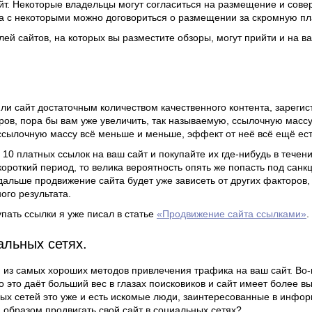
айт. Некоторые владельцы могут согласиться на размещение и сов
 а с некоторыми можно договориться о размещении за скромную пл
лей сайтов, на которых вы разместите обзоры, могут прийти и на ва
или сайт достаточным количеством качественного контента, зарегис
ров, пора бы вам уже увеличить, так называемую, ссылочную массу
сылочную массу всё меньше и меньше, эффект от неё всё ещё ест
10 платных ссылок на ваш сайт и покупайте их где-нибудь в течени
короткий период, то велика вероятность опять же попасть под санк
 дальше продвижение сайта будет уже зависеть от других факторов
ого результата.
упать ссылки я уже писал в статье
«Продвижение сайта ссылками»
.
альных сетях.
 из самых хороших методов привлечения трафика на ваш сайт. Во-
о это даёт больший вес в глазах поисковиков и сайт имеет более в
ных сетей это уже и есть искомые люди, заинтересованные в инфо
 образом продвигать свой сайт в социальных сетях?