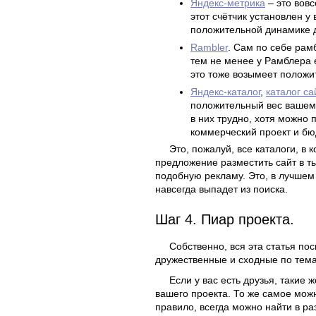
Яндекс-метрика
– это вовс
этот счётчик установлен у
положительной динамике д
Rambler
. Сам по себе рам
тем не менее у Рамблера е
это тоже возымеет положи
Яндекс-каталог
,
каталог са
положительный вес вашему
в них трудно, хотя можно 
коммерческий проект и бюд
Это, пожалуй, все каталоги, в
предложение разместить сайт в ты
подобную рекламу. Это, в лучшем 
навсегда выпадет из поиска.
Шаг 4. Пиар проекта.
Собственно, вся эта статья по
дружественные и сходные по тема
Если у вас есть друзья, такие 
вашего проекта. То же самое можн
правило, всегда можно найти в ра