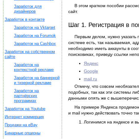
В этом кратком пособии рассм
Заработок для
дизайнеров
сайт.
Заработок в контакте
Шаг 1. Регистрация в п
Заработок на Vktarget
Заработок на Forumok
Первым делом, нужно указать п
системе есть, так называемая, адд
Заработок на Cashbox
необходимо иметь аккаунты в соо
Заработок на собственном
поисковиках, приведу ссылки неп
сайте
Яндекс
Заработок на
контекстной рекламе
Google
Заработок на баннерной
mail.ru
и тизерной рекламе
Отмечу, что совсем необязатель
Заработок на
подобных, так как эти системы ли
партнёрских
данными опять же с вышеперечис
программах
На примере Яндекса продемонс
Заработок на Youtube
и mail нужно действовать точно та
Интернет коммерция
Логинимся на яндексе и в
Продажи на eBay
Бинарные опционы