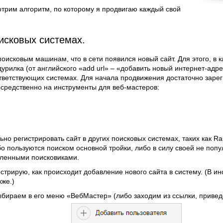
отрим алгоритм, по которому я продвигаю каждый свой
оисковых системах.
оисковым машинам, что в сети появился новый сайт. Для этого, в
урилка (от английского «add url» – «добавить новый интернет-адре
тветствующих системах. Для начала продвижения достаточно зареги
осредственно на инструменты для веб-мастеров:
но регистрировать сайт в других поисковых системах, таких как Ra
бо пользуются поиском основной тройки, либо в силу своей не по
ленными поисковиками.
трирую, как происходит добавление нового сайта в систему. (В ин
кже.)
ыбираем в его меню «ВебМастер» (либо заходим из ссылки, привед