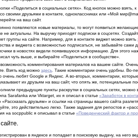
опки «Поделиться в социальных сетях». Код кнопок можно взять, к
 со своими друзьями в контакте, одноклассниках или «Мой мир@mail
перейти на ваш сайт.
оянно появляются новые материалы, то могут появиться желающие 
же не актуальны. На выручку приходят подписки в соцсетях. Созда
жет группы на сайте. Например, для в контакте виджет можно взять
тва и виджета с возможностью подписаться, не забывайте сами д
счики в новостях видели появившуюся информацию. Для этого на
писал чуть выше, и выбирайте «Поделиться в сообществе».
возможность комментирования материалов на вашем сайте. Очень 
те. Взять код можно
здесь
. Такие комментарии очень удобны. Во-п
то очень любят Google и Яндекс. А во-вторых, комментарии, которы
указывают их друзьям на ваш сайт, что опять же, потенциальные по
ыполнили предыдущие пункты раскрутки в социальных сетях, можно
па Sarafanka или Vktarget, их я описал в статье
«Заработок в конт
ю «Рассказать друзьям» и ссылки на страницы вашего сайта разлет
йте, это действительно легко. Также задания для репостов и «рас
ния на socppublic я описывал в статье
«Поведенческий фактор и пр
сайте.
егистрирован в яндексе и попадает в поисковую выдачу, на него ве