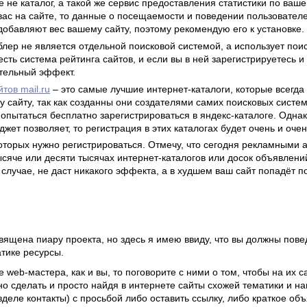
е не каталог, а такой же сервис предоставления статистики по вашем
 вас на сайте, то данные о посещаемости и поведении пользовател
обавляют вес вашему сайту, поэтому рекомендую его к установке.
блер не является отдельной поисковой системой, а использует поис
сть система рейтинга сайтов, и если вы в ней зарегистрируетесь и 
тельный эффект.
йтов mail.ru
– это самые лучшие интернет-каталоги, которые всегда
 сайту, так как созданны они создателями самих поисковых систем
попытаться бесплатно зарегистрироваться в яндекс-каталоге. Одна
жет позволяет, то регистрация в этих каталогах будет очень и оче
 которых нужно регистрироваться. Отмечу, что сегодня рекламными
сяче или десяти тысячах интернет-каталогов или досок объявлений
случае, не даст никакого эффекта, а в худшем ваш сайт попадёт п
священа пиару проекта, но здесь я имею ввиду, что вы должны пов
тике ресурсы.
же web-мастера, как и вы, то поговорите с ними о том, чтобы на их 
о сделать и просто найдя в интернете сайты схожей тематики и нап
зделе контакты) с просьбой либо оставить ссылку, либо краткое объ