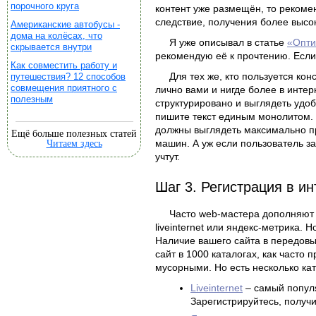
порочного круга
контент уже размещён, то рекоме
следствие, получения более высо
Американские автобусы -
дома на колёсах, что
Я уже описывал в статье
«Опти
скрывается внутри
рекомендую её к прочтению. Если
Как совместить работу и
Для тех же, кто пользуется ко
путешествия? 12 способов
совмещения приятного с
лично вами и нигде более в инте
полезным
структурировано и выглядеть удоб
пишите текст единым монолитом.
должны выглядеть максимально пр
Ещё больше полезных статей
машин. А уж если пользователь з
Читаем здесь
учтут.
Шаг 3. Регистрация в ин
Часто web-мастера дополняют с
liveinternet или яндекс-метрика.
Наличие вашего сайта в передовых
сайт в 1000 каталогах, как часто
мусорными. Но есть несколько кат
Liveinternet
– самый популя
Зарегистрируйтесь, получи