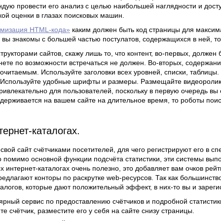
ндую провести его анализ с целью наибольшей наглядности и досту
кой оценки в глазах поисковых машин.
мизация HTML-кода»
каким должен быть код страницы для максим
 вы знакомы с большей частью постулатов, содержащихся в ней, то
нструкторами сайтов, скажу лишь то, что контент, во-первых, долже
рнете по возможности встречаться не должен. Во-вторых, содержан
очитаемым. Используйте заголовки всех уровней, списки, таблицы.
 Используйте удобные шрифты и размеры. Размещайте видеоролик
ивлекательно для пользователей, поскольку в первую очередь вы с
адерживается на вашем сайте на длительное время, то роботы поис
тернет-каталогах.
вой сайт счётчиками посетителей, для чего регистрируют его в сп
 Но помимо основной функции подсчёта статистики, эти системы вып
 интернет-каталогах очень полезно, это добавляет вам очков рейт
 предлагают конторы по раскрутке web-ресурсов. Так как большинств
алогов, которые дают положительный эффект, в них-то вы и зареги
рный сервис по предоставлению счётчиков и подробной статистик
те счётчик, разместите его у себя на сайте снизу страницы.