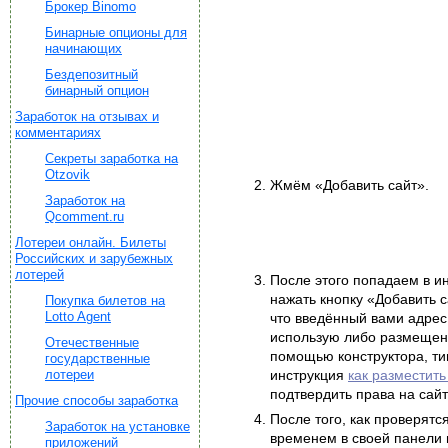
Брокер Binomo
Бинарные опционы для
начинающих
Бездепозитный
бинарный опцион
Заработок на отзывах и
комментариях
Секреты заработка на
Otzovik
Жмём «Добавить сайт».
Заработок на
Qcomment.ru
Лотереи онлайн. Билеты
Российских и зарубежных
лотерей
После этого попадаем в ин
нажать кнопку «Добавить 
Покупка билетов на
Lotto Agent
что введённый вами адрес 
использую либо размещени
Отечественные
помощью конструктора, тип
государственные
лотереи
инструкция
как разместить
подтвердить права на сай
Прочие способы заработка
После того, как проверятс
Заработок на установке
временем в своей панели 
приложений