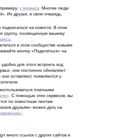
 примеру,
у яндекса
. Многие люди
». Их друзья, в свою очередь,
подписаться на новости. В этом
йте группу, посвященную вашему
здесь
.
елиться в этом сообществе новыми
жимайте кнопку «Поделиться» на
удобно для этого встроить код
ервых, они постоянно обновляют
е они оставляют, появляются у
сетители.
 воспользоваться платными
акте»
. С помощью этих сервисов, вы
ятся по новостным лентам
сказов друзьям» можно дать на
одвижение»
.
дут много ссылок с других сайтов и