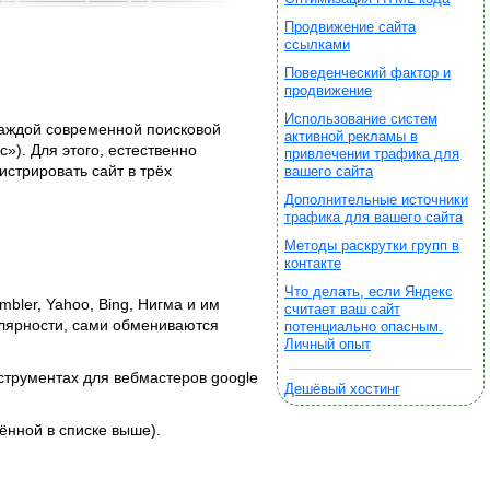
Продвижение сайта
ссылками
Поведенческий фактор и
продвижение
Использование систем
 каждой современной поисковой
активной рекламы в
с»). Для этого, естественно
привлечении трафика для
стрировать сайт в трёх
вашего сайта
Дополнительные источники
трафика для вашего сайта
Методы раскрутки групп в
контакте
Что делать, если Яндекс
mbler, Yahoo, Bing, Нигма и им
считает ваш сайт
пулярности, сами обмениваются
потенциально опасным.
Личный опыт
струментах для вебмастеров google
Дешёвый хостинг
ённой в списке выше).